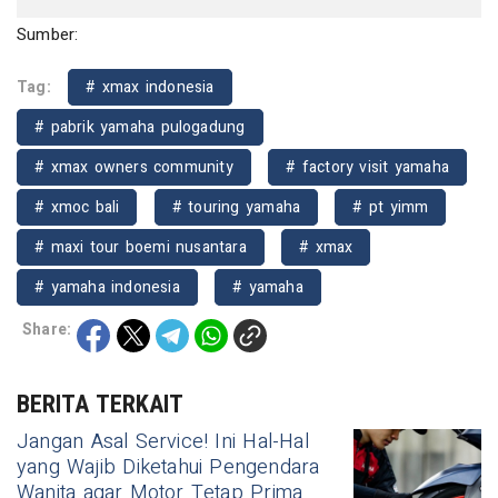
Sumber:
Tag:
# xmax indonesia
# pabrik yamaha pulogadung
# xmax owners community
# factory visit yamaha
# xmoc bali
# touring yamaha
# pt yimm
# maxi tour boemi nusantara
# xmax
# yamaha indonesia
# yamaha
Share:
BERITA TERKAIT
Jangan Asal Service! Ini Hal-Hal
yang Wajib Diketahui Pengendara
Wanita agar Motor Tetap Prima