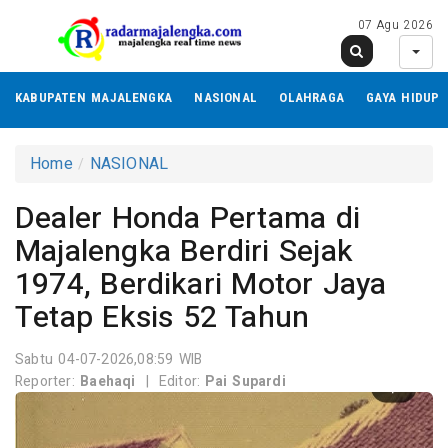
07 Agu 2026
KABUPATEN MAJALENGKA
NASIONAL
OLAHRAGA
GAYA HIDUP
Home
NASIONAL
Dealer Honda Pertama di
Majalengka Berdiri Sejak
1974, Berdikari Motor Jaya
Tetap Eksis 52 Tahun
Sabtu 04-07-2026,08:59 WIB
Reporter:
Baehaqi
|
Editor:
Pai Supardi