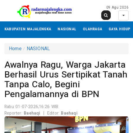
09 Agu 2026
KABUPATEN MAJALENGKA
NASIONAL
OLAHRAGA
GAYA HIDUP
Home
NASIONAL
Awalnya Ragu, Warga Jakarta
Berhasil Urus Sertipikat Tanah
Tanpa Calo, Begini
Pengalamannya di BPN
Rabu 01-07-2026,16:26 WIB
Reporter:
Baehaqi
|
Editor:
Baehaqi