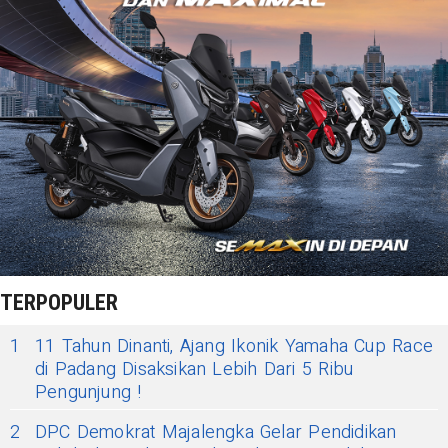
TERPOPULER
1
11 Tahun Dinanti, Ajang Ikonik Yamaha Cup Race
di Padang Disaksikan Lebih Dari 5 Ribu
Pengunjung !
2
DPC Demokrat Majalengka Gelar Pendidikan