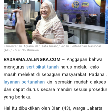
Kementerian Agraria dan Tata Ruang/Badan Pertanahan Nasional
(ATR/BPN)-Dok-Istimewa
RADARMAJALENGKA.COM
– Anggapan bahwa
mengurus
sertipikat tanah
harus melalui calo
masih melekat di sebagian masyarakat. Padahal,
layanan pertanahan
kini semakin mudah diakses
dan dapat diurus secara mandiri sesuai prosedur
yang berlaku.
Hal itu dibuktikan oleh Dian (43), warga Jakarta