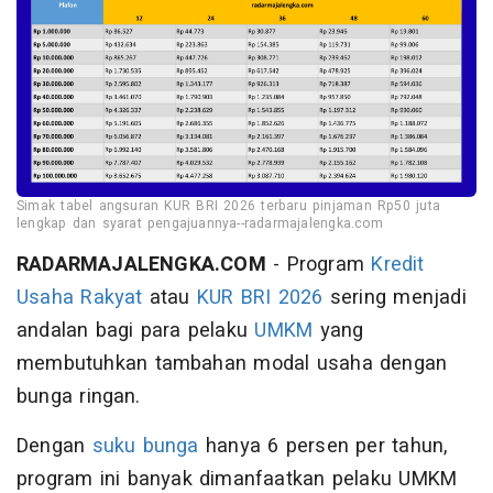
Simak tabel angsuran KUR BRI 2026 terbaru pinjaman Rp50 juta
lengkap dan syarat pengajuannya--radarmajalengka.com
RADARMAJALENGKA.COM
- Program
Kredit
Usaha Rakyat
atau
KUR BRI 2026
sering menjadi
andalan bagi para pelaku
UMKM
yang
membutuhkan tambahan modal usaha dengan
bunga ringan.
Dengan
suku bunga
hanya 6 persen per tahun,
program ini banyak dimanfaatkan pelaku UMKM