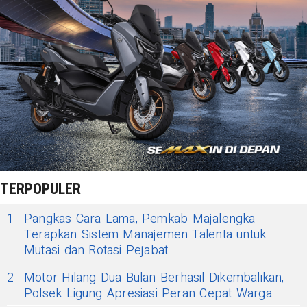
TERPOPULER
1
Pangkas Cara Lama, Pemkab Majalengka
Terapkan Sistem Manajemen Talenta untuk
Mutasi dan Rotasi Pejabat
2
Motor Hilang Dua Bulan Berhasil Dikembalikan,
Polsek Ligung Apresiasi Peran Cepat Warga