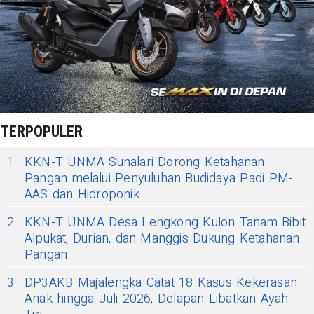
TERPOPULER
1
KKN-T UNMA Sunalari Dorong Ketahanan
Pangan melalui Penyuluhan Budidaya Padi PM-
AAS dan Hidroponik
2
KKN-T UNMA Desa Lengkong Kulon Tanam Bibit
Alpukat, Durian, dan Manggis Dukung Ketahanan
Pangan
3
DP3AKB Majalengka Catat 18 Kasus Kekerasan
Anak hingga Juli 2026, Delapan Libatkan Ayah