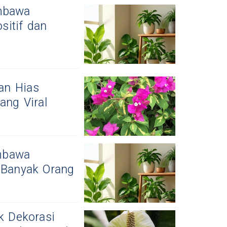
embawa
sitif dan
an Hias
ng Viral
mbawa
i Banyak Orang
 Dekorasi