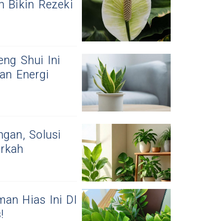
n Bikin Rezeki
ng Shui Ini
an Energi
gan, Solusi
rkah
an Hias Ini DI
!