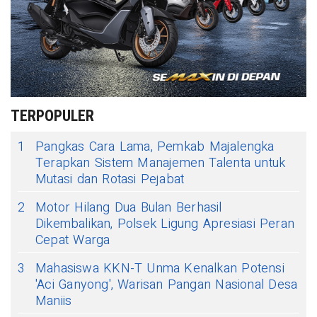
TERPOPULER
1
Pangkas Cara Lama, Pemkab Majalengka
Terapkan Sistem Manajemen Talenta untuk
Mutasi dan Rotasi Pejabat
2
Motor Hilang Dua Bulan Berhasil
Dikembalikan, Polsek Ligung Apresiasi Peran
Cepat Warga
3
Mahasiswa KKN-T Unma Kenalkan Potensi
'Aci Ganyong', Warisan Pangan Nasional Desa
Maniis