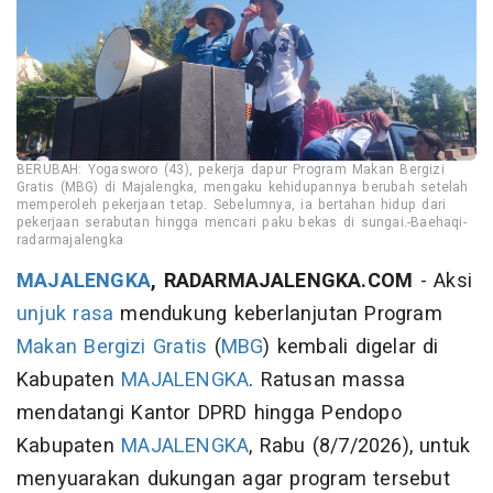
BERUBAH: Yogasworo (43), pekerja dapur Program Makan Bergizi
Gratis (MBG) di Majalengka, mengaku kehidupannya berubah setelah
memperoleh pekerjaan tetap. Sebelumnya, ia bertahan hidup dari
pekerjaan serabutan hingga mencari paku bekas di sungai.-Baehaqi-
radarmajalengka
MAJALENGKA
, RADARMAJALENGKA.COM
- Aksi
unjuk rasa
mendukung keberlanjutan Program
Makan Bergizi Gratis
(
MBG
) kembali digelar di
Kabupaten
MAJALENGKA
. Ratusan massa
mendatangi Kantor DPRD hingga Pendopo
Kabupaten
MAJALENGKA
, Rabu (8/7/2026), untuk
menyuarakan dukungan agar program tersebut