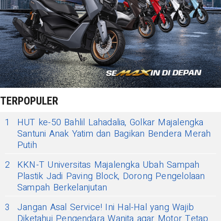
TERPOPULER
1
HUT ke-50 Bahlil Lahadalia, Golkar Majalengka
Santuni Anak Yatim dan Bagikan Bendera Merah
Putih
2
KKN-T Universitas Majalengka Ubah Sampah
Plastik Jadi Paving Block, Dorong Pengelolaan
Sampah Berkelanjutan
3
Jangan Asal Service! Ini Hal-Hal yang Wajib
Diketahui Pengendara Wanita agar Motor Tetap