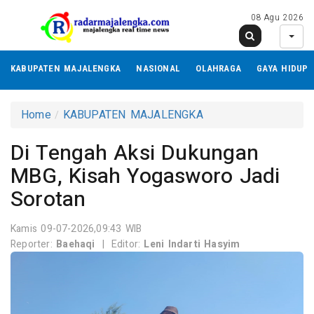
08 Agu 2026
KABUPATEN MAJALENGKA
NASIONAL
OLAHRAGA
GAYA HIDUP
Home
KABUPATEN MAJALENGKA
Di Tengah Aksi Dukungan
MBG, Kisah Yogasworo Jadi
Sorotan
Kamis 09-07-2026,09:43 WIB
Reporter:
Baehaqi
|
Editor:
Leni Indarti Hasyim