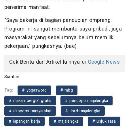
penerima manfaat.
"Saya bekerja di bagian pencucian ompreng.
Program ini sangat membantu saya pribadi, juga
masyarakat yang sebelumnya belum memiliki
pekerjaan," pungkasnya. (bae)
Cek Berita dan Artikel lainnya di
Google News
Sumber:
Tag:
# yogasworo
# mbg
# makan bergizi gratis
# pendopo majalengka
# ekonomi masyarakat
# dprd majalengka
# lapangan kerja
# majalengka
# unjuk rasa