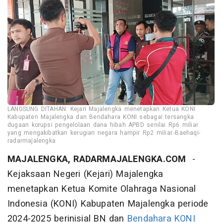
LANGSUNG DITAHAN: Kejari Majalengka menetapkan Ketua KONI
Kabupaten Majalengka dan Bendahara KONI sebagai tersangka
dugaan korupsi pengelolaan dana hibah APBD senilai Rp6 miliar
yang mengakibatkan kerugian negara hampir Rp2 miliar.-Baehaqi-
radarmajalengka
MAJALENGKA, RADARMAJALENGKA.COM
-
Kejaksaan Negeri (Kejari) Majalengka
menetapkan Ketua Komite Olahraga Nasional
Indonesia (KONI) Kabupaten Majalengka periode
2024-2025 berinisial BN dan
Bendahara KONI