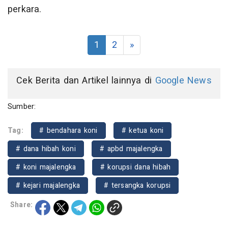
perkara.
1
2
»
Cek Berita dan Artikel lainnya di
Google News
Sumber:
Tag:
# bendahara koni
# ketua koni
# dana hibah koni
# apbd majalengka
# koni majalengka
# korupsi dana hibah
# kejari majalengka
# tersangka korupsi
Share: