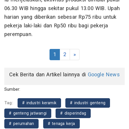
06.30 WIB hingga sekitar pukul 13.00 WIB. Upah
harian yang diberikan sebesar Rp75 ribu untuk
pekerja laki-laki dan Rp50 ribu bagi pekerja
perempuan.
1
2
»
Cek Berita dan Artikel lainnya di
Google News
Sumber:
Tag:
# industri keramik
# industri genteng
# genteng jatiwangi
# disperindag
# perumahan
# tenaga kerja