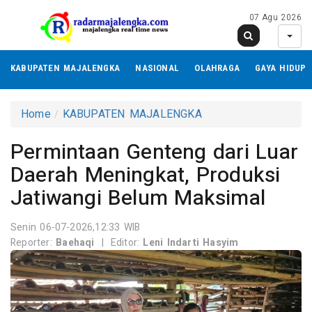
07 Agu 2026
KABUPATEN MAJALENGKA
NASIONAL
OLAHRAGA
GAYA HIDUP
Home
KABUPATEN MAJALENGKA
Permintaan Genteng dari Luar
Daerah Meningkat, Produksi
Jatiwangi Belum Maksimal
Senin 06-07-2026,12:33 WIB
Reporter:
Baehaqi
|
Editor:
Leni Indarti Hasyim