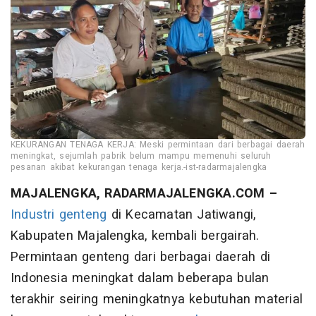
KEKURANGAN TENAGA KERJA: Meski permintaan dari berbagai daerah
meningkat, sejumlah pabrik belum mampu memenuhi seluruh
pesanan akibat kekurangan tenaga kerja.-ist-radarmajalengka
MAJALENGKA, RADARMAJALENGKA.COM –
Industri genteng
di Kecamatan Jatiwangi,
Kabupaten Majalengka, kembali bergairah.
Permintaan genteng dari berbagai daerah di
Indonesia meningkat dalam beberapa bulan
terakhir seiring meningkatnya kebutuhan material