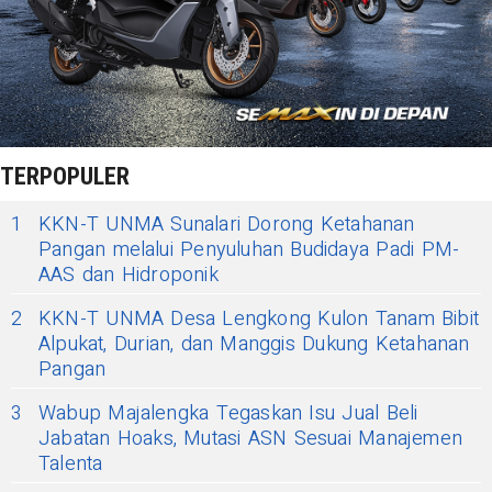
TERPOPULER
1
KKN-T UNMA Sunalari Dorong Ketahanan
Pangan melalui Penyuluhan Budidaya Padi PM-
AAS dan Hidroponik
2
KKN-T UNMA Desa Lengkong Kulon Tanam Bibit
Alpukat, Durian, dan Manggis Dukung Ketahanan
Pangan
3
Wabup Majalengka Tegaskan Isu Jual Beli
Jabatan Hoaks, Mutasi ASN Sesuai Manajemen
Talenta