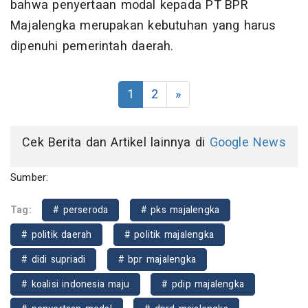
bahwa penyertaan modal kepada PT BPR
Majalengka merupakan kebutuhan yang harus
dipenuhi pemerintah daerah.
1
2
»
Cek Berita dan Artikel lainnya di
Google News
Sumber:
Tag:
# perseroda
# pks majalengka
# politik daerah
# politik majalengka
# didi supriadi
# bpr majalengka
# koalisi indonesia maju
# pdip majalengka