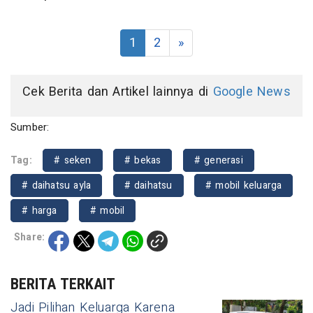
1
2
»
Cek Berita dan Artikel lainnya di
Google News
Sumber:
Tag:
# seken
# bekas
# generasi
# daihatsu ayla
# daihatsu
# mobil keluarga
# harga
# mobil
Share:
BERITA TERKAIT
Jadi Pilihan Keluarga Karena