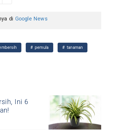
nnya di
Google News
embersih
# pemula
# tanaman
sih, Ini 6
an!