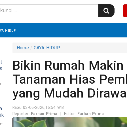
YA HIDUP
Home
GAYA HIDUP
Bikin Rumah Makin A
t
s
Tanaman Hias Pemb
am
yang Mudah Dirawa
Rabu 03-06-2026,16:54 WIB
a
Reporter:
Farhan Prima
|
Editor:
Farhan Prima
ik
am