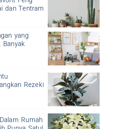
vorit Feng
ai dan Tentram
ngan yang
t Banyak
ntu
angkan Rezeki
 Dalam Rumah
ib Punya Satu!