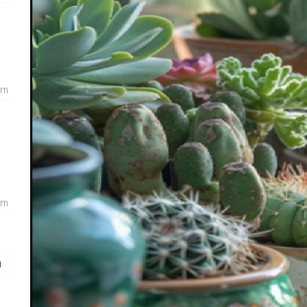
am
am
n