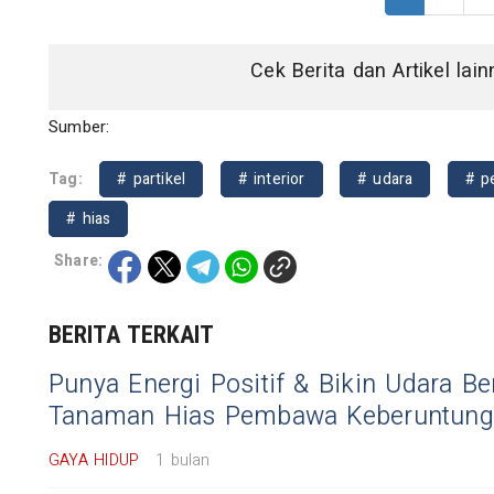
Cek Berita dan Artikel lai
Sumber:
Tag:
# partikel
# interior
# udara
# p
# hias
Share:
BERITA TERKAIT
Punya Energi Positif & Bikin Udara Ber
Tanaman Hias Pembawa Keberuntung
GAYA HIDUP
1 bulan