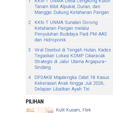
1
KKN-T UNMA Desa Lengkong Kulon
Tanam Bibit Alpukat, Durian, dan
Manggis Dukung Ketahanan Pangan
2
KKN-T UNMA Sunalari Dorong
Ketahanan Pangan melalui
Penyuluhan Budidaya Padi PM-AAS
dan Hidroponik
3
Viral Disebut di Tengah Hutan, Kades
Tegaskan Lokasi KDMP Cikaracak
Strategis di Jalur Utama Argapura–
Sindang
4
DP3AKB Majalengka Catat 18 Kasus
Kekerasan Anak hingga Juli 2026,
Delapan Libatkan Ayah Tiri
PILIHAN
Kulit Kusam, Flek