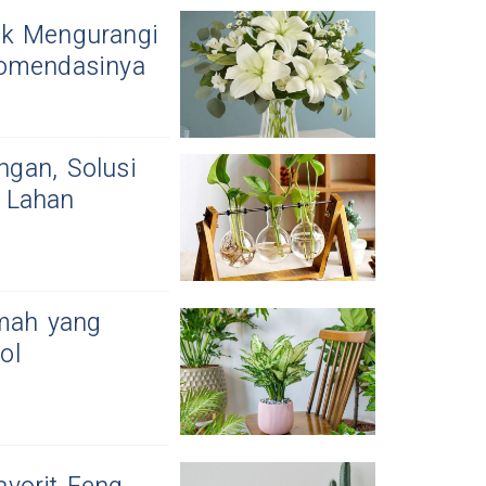
uk Mengurangi
komendasinya
gan, Solusi
 Lahan
mah yang
ol