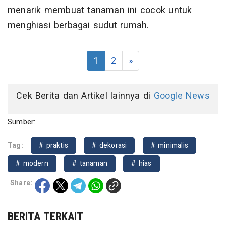
menarik membuat tanaman ini cocok untuk
menghiasi berbagai sudut rumah.
1
2
»
Cek Berita dan Artikel lainnya di
Google News
Sumber:
Tag:
# praktis
# dekorasi
# minimalis
# modern
# tanaman
# hias
Share:
BERITA TERKAIT