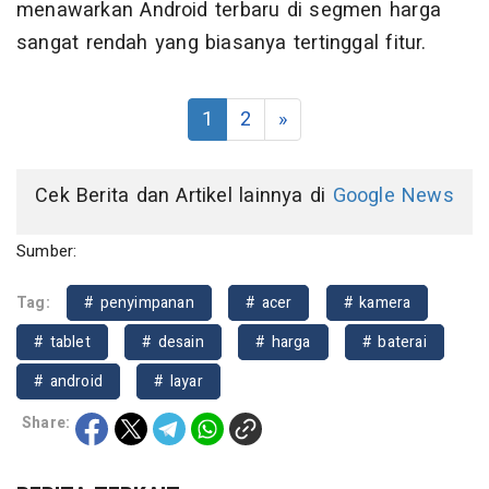
menawarkan Android terbaru di segmen harga
sangat rendah yang biasanya tertinggal fitur.
1
2
»
Cek Berita dan Artikel lainnya di
Google News
Sumber:
Tag:
# penyimpanan
# acer
# kamera
# tablet
# desain
# harga
# baterai
# android
# layar
Share: