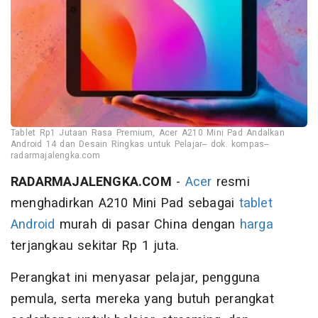
Tablet Rp1 Jutaan Rasa Premium, Acer A210 Mini Pad Andalkan
Android 14 dan Desain Ringkas untuk Pelajar-- dok. kompas--
radarmajalengka.com
RADARMAJALENGKA.COM
-
Acer
resmi
menghadirkan A210 Mini Pad sebagai
tablet
Android
murah di pasar China dengan
harga
terjangkau sekitar Rp 1 juta.
Perangkat ini menyasar pelajar, pengguna
pemula, serta mereka yang butuh perangkat