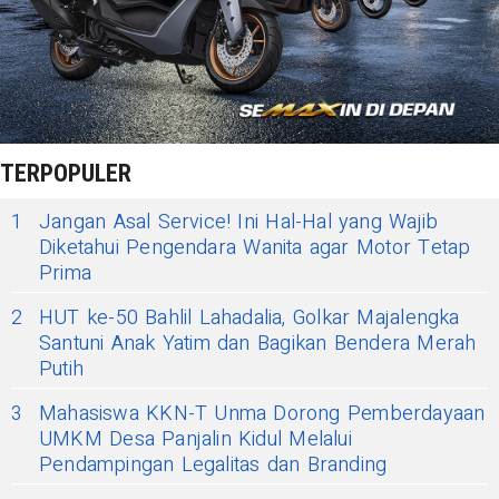
TERPOPULER
1
Jangan Asal Service! Ini Hal-Hal yang Wajib
Diketahui Pengendara Wanita agar Motor Tetap
Prima
2
HUT ke-50 Bahlil Lahadalia, Golkar Majalengka
Santuni Anak Yatim dan Bagikan Bendera Merah
Putih
3
Mahasiswa KKN-T Unma Dorong Pemberdayaan
UMKM Desa Panjalin Kidul Melalui
Pendampingan Legalitas dan Branding