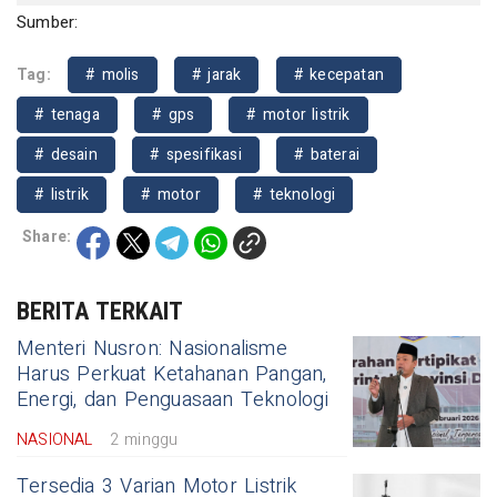
Sumber:
Tag:
# molis
# jarak
# kecepatan
# tenaga
# gps
# motor listrik
# desain
# spesifikasi
# baterai
# listrik
# motor
# teknologi
Share:
BERITA TERKAIT
Menteri Nusron: Nasionalisme
Harus Perkuat Ketahanan Pangan,
Energi, dan Penguasaan Teknologi
NASIONAL
2 minggu
Tersedia 3 Varian Motor Listrik