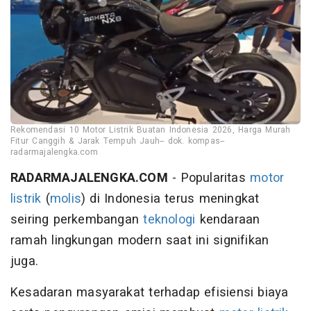
Rekomendasi 10 Motor Listrik Buatan Indonesia 2026, Harga Murah
Fitur Canggih & Jarak Tempuh Jauh-- dok. kompas--
radarmajalengka.com
RADARMAJALENGKA.COM
- Popularitas
motor
listrik
(
molis
) di Indonesia terus meningkat
seiring perkembangan
teknologi
kendaraan
ramah lingkungan modern saat ini signifikan
juga.
Kesadaran masyarakat terhadap efisiensi biaya