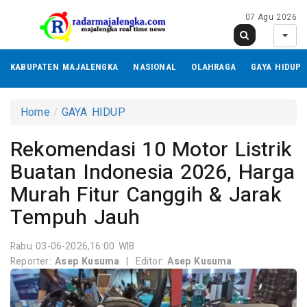
07 Agu 2026
KABUPATEN MAJALENGKA
NASIONAL
OLAHRAGA
GAYA HIDUP
Home
GAYA HIDUP
Rekomendasi 10 Motor Listrik
Buatan Indonesia 2026, Harga
Murah Fitur Canggih & Jarak
Tempuh Jauh
Rabu 03-06-2026,16:00 WIB
Reporter:
Asep Kusuma
|
Editor:
Asep Kusuma