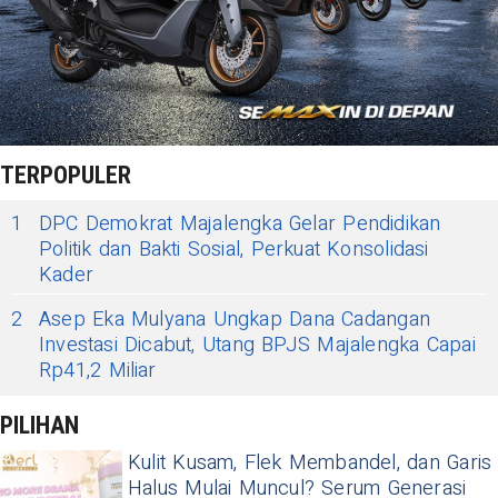
TERPOPULER
1
DPC Demokrat Majalengka Gelar Pendidikan
Politik dan Bakti Sosial, Perkuat Konsolidasi
Kader
2
Asep Eka Mulyana Ungkap Dana Cadangan
Investasi Dicabut, Utang BPJS Majalengka Capai
Rp41,2 Miliar
PILIHAN
Kulit Kusam, Flek Membandel, dan Garis
Halus Mulai Muncul? Serum Generasi