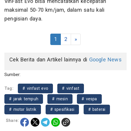
VinFast Evo bisa mencatatkan kecepatan
maksimal 50-70 km/jam, dalam satu kali
pengisian daya.
1
2
»
Cek Berita dan Artikel lainnya di
Google News
Sumber:
Tag:
# vinfast evo
# vinfast
# jarak tempuh
# mesin
# vespa
# motor listrik
# spesifikasi
# baterai
Share: