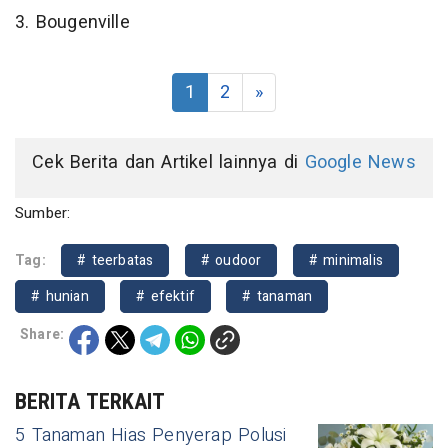
3. Bougenville
1
2
»
Cek Berita dan Artikel lainnya di
Google News
Sumber:
Tag:
# teerbatas
# oudoor
# minimalis
# hunian
# efektif
# tanaman
Share:
BERITA TERKAIT
5 Tanaman Hias Penyerap Polusi