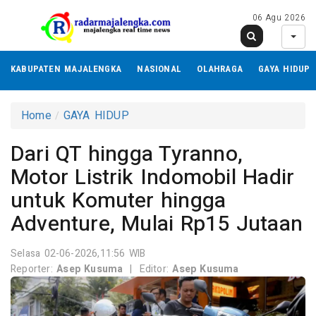
06 Agu 2026
KABUPATEN MAJALENGKA
NASIONAL
OLAHRAGA
GAYA HIDUP
Home
GAYA HIDUP
Dari QT hingga Tyranno,
Motor Listrik Indomobil Hadir
untuk Komuter hingga
Adventure, Mulai Rp15 Jutaan
Selasa 02-06-2026,11:56 WIB
Reporter:
Asep Kusuma
|
Editor:
Asep Kusuma