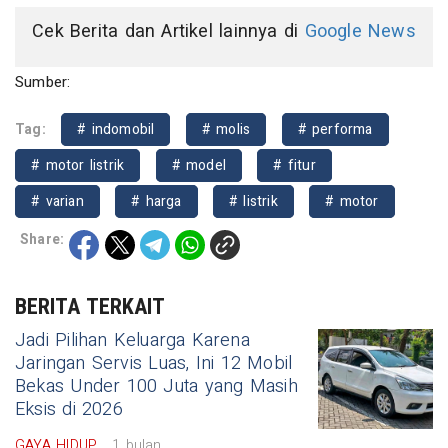
Cek Berita dan Artikel lainnya di
Google News
Sumber:
Tag:
# indomobil
# molis
# performa
# motor listrik
# model
# fitur
# varian
# harga
# listrik
# motor
Share:
BERITA TERKAIT
Jadi Pilihan Keluarga Karena
Jaringan Servis Luas, Ini 12 Mobil
Bekas Under 100 Juta yang Masih
Eksis di 2026
GAYA HIDUP
1 bulan