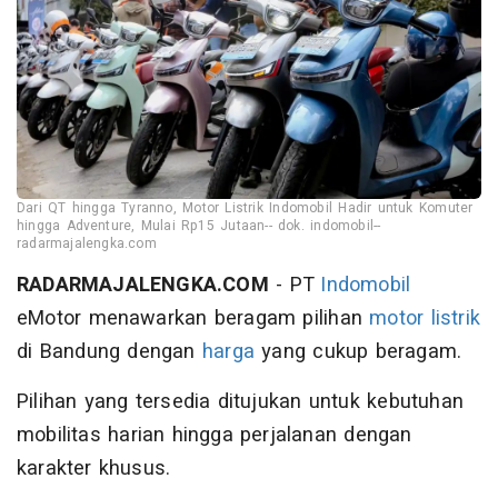
Dari QT hingga Tyranno, Motor Listrik Indomobil Hadir untuk Komuter
hingga Adventure, Mulai Rp15 Jutaan-- dok. indomobil--
radarmajalengka.com
RADARMAJALENGKA.COM
- PT
Indomobil
eMotor menawarkan beragam pilihan
motor
listrik
di Bandung dengan
harga
yang cukup beragam.
Pilihan yang tersedia ditujukan untuk kebutuhan
mobilitas harian hingga perjalanan dengan
karakter khusus.