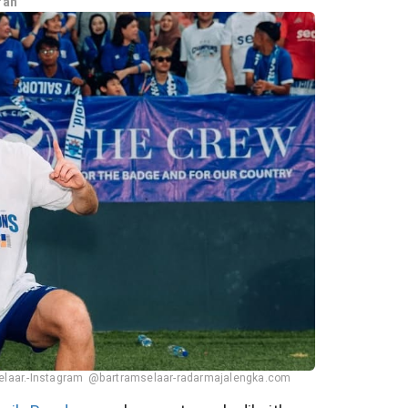
rah
laar.-Instagram @bartramselaar-radarmajalengka.com