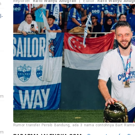
Reporter:
Rafli Wahyu Anugrah
|
Editor:
Rafli Wahyu Anug
m
l-
am
Rumor transfer Persib Bandung, ada 3 nama contohnya Bart Ramse
am