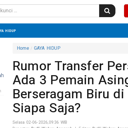
YA HIDUP
Home
GAYA HIDUP
Rumor Transfer Per
Ada 3 Pemain Asing
ah
Berseragam Biru d
m
Siapa Saja?
Selasa 02-06-2026,09:36 WIB