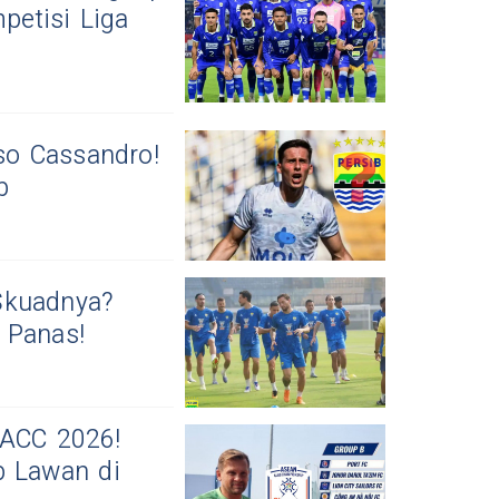
etisi Liga
so Cassandro!
b
Skuadnya?
 Panas!
 ACC 2026!
b Lawan di