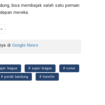
ung, bisa membajak salah satu pemain
i depan mereka.
»
nnya di
Google News
uper league
# super league
# rumor
# persib bandung
# transfer