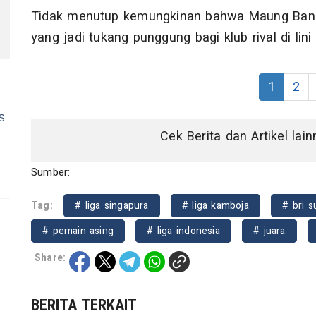
Tidak menutup kemungkinan bahwa Maung Band
yang jadi tukang punggung bagi klub rival di lin
1
2
s
Cek Berita dan Artikel lai
Sumber:
Tag:
# liga singapura
# liga kamboja
# bri s
# pemain asing
# liga indonesia
# juara
Share:
BERITA TERKAIT