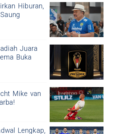
irkan Hiburan,
 Saung
Hadiah Juara
Arema Buka
echt Mike van
arba!
adwal Lengkap,