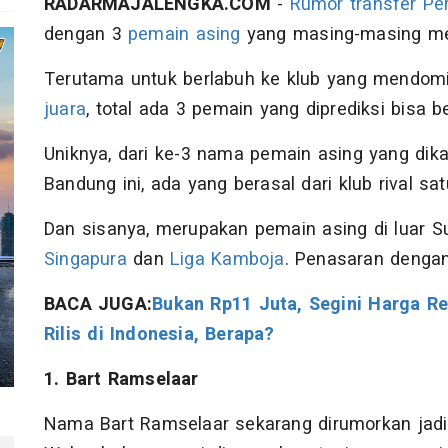
RADARMAJALENGKA.COM
-
Rumor
transfer
Pe
dengan 3
pemain asing
yang masing-masing mem
Terutama untuk berlabuh ke klub yang mendom
juara
, total ada 3 pemain yang diprediksi bisa b
Uniknya, dari ke-3 nama pemain asing yang dika
Bandung ini, ada yang berasal dari klub rival sa
Dan sisanya, merupakan pemain asing di luar S
Singapura
dan
Liga Kamboja
. Penasaran dengan
BACA JUGA:
Bukan Rp11 Juta, Segini Harga Re
Rilis di Indonesia, Berapa?
1. Bart Ramselaar
Nama Bart Ramselaar sekarang dirumorkan jadi 