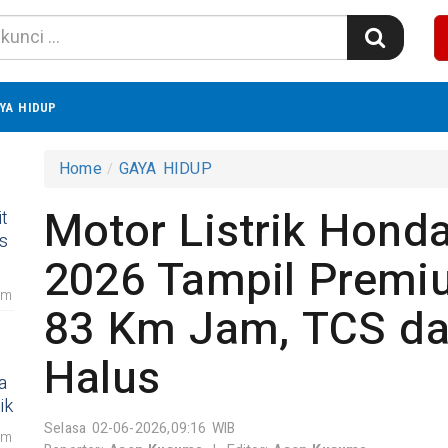
YA HIDUP
Home
GAYA HIDUP
Motor Listrik Honda
t
s
2026 Tampil Premi
am
83 Km Jam, TCS dan
Halus
a
ik
Selasa 02-06-2026,09:16 WIB
am