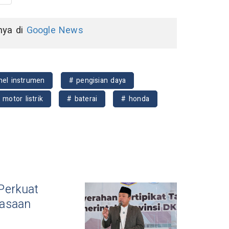
nnya di
Google News
nel instrumen
# pengisian daya
 motor listrik
# baterai
# honda
Perkuat
uasaan