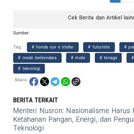
Cek Berita dan Artikel lai
Sumber:
Tag:
# honda cuv e stellar
# futuristis
# pa
# mode berkendara
# molis
# tenaga
#
# teknologi
Share:
BERITA TERKAIT
Menteri Nusron: Nasionalisme Harus 
Ketahanan Pangan, Energi, dan Peng
Teknologi