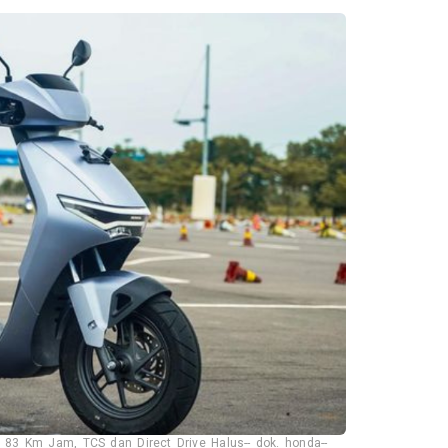
 83 Km Jam, TCS dan Direct Drive Halus-- dok. honda--