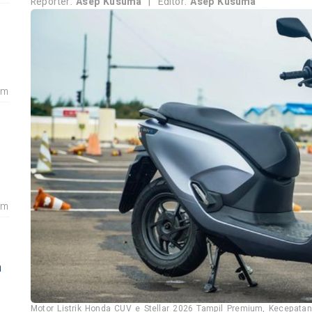
Reporter:
Asep Kusuma
|
Editor:
Asep Kusuma
am
am
n
Motor Listrik Honda CUV e Stellar 2026 Tampil Premium, Kecepatan